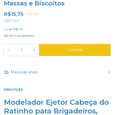
Massas e Biscoitos
R$15,75
-
10
%
OFF
R$17,50
3
x de
R$5,73
Ver mais detalhes
Meios de envio
Descrição
Modelador Ejetor Cabeça do
Ratinho para Brigadeiros,