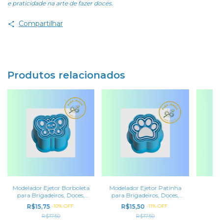
e praticidade na arte de fazer doces.
Compartilhar
Produtos relacionados
Modelador Ejetor Borboleta
Modelador Ejetor Patinha
M
para Brigadeiros, Doces,
para Brigadeiros, Doces,
Massas e Biscoitos
Massas e Biscoitos
Brigad
R$15,75
-
10
%
OFF
R$15,50
-
11
%
OFF
R
R$17,50
R$17,50