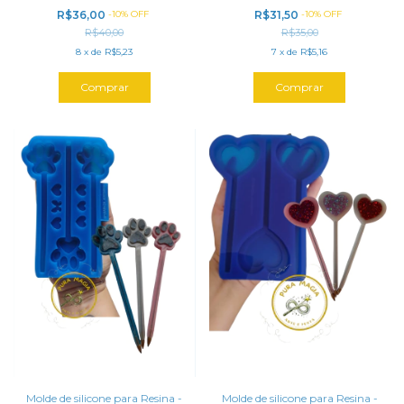
tamanhos de tampa 0.6, 0.8, E
cavidades (14,8 cm)(largura:
R$36,00
-
10
%
OFF
R$31,50
-
10
%
OFF
10MM- leia a descrição antes de
3,8cm)
R$40,00
R$35,00
efetuar a compra.
8
x
de
R$5,23
7
x
de
R$5,16
Molde de silicone para Resina -
Molde de silicone para Resina -