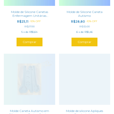
Molde de Silicone Canetas
Molde de Silicone Caneta
Enfermagem Unitárias
Autismo
Profissões Slim Artesanato
R$25,11
-
10
%
OFF
R$28,80
-
10
%
OFF
Resina Epóxi
R$27,90
R$32,00
5
x
de
R$5,64
6
x
de
R$5,46
Molde Caneta Autismo em
Molde de silicone Apliques