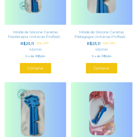
Molde de Silicone Canetas
Molde de Silicone Canetas
Fisioterapia Unitárias Profissões
Pedagogia Unitárias Profissões
Slim Artesanato Resina Epóxi
Slim Artesanato Resina Epóxi
R$25,11
-
10
%
OFF
R$25,11
-
10
%
OFF
R$27,90
R$27,90
5
x
de
R$5,64
5
x
de
R$5,64