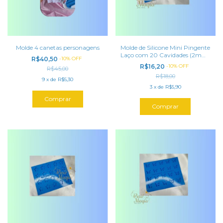
Molde 4 canetas personagens
Molde de Silicone Mini Pingente
Laço com 20 Cavidades (2mm)
R$40,50
-
10
%
OFF
para Tampa de Caneta
R$16,20
-
10
%
OFF
R$45,00
R$18,00
9
x
de
R$5,30
3
x
de
R$5,90