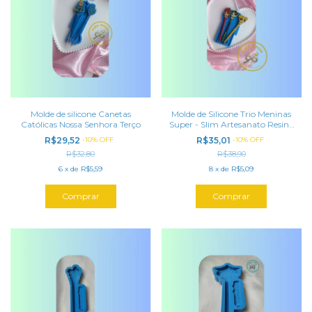
Molde de silicone Canetas
Molde de Silicone Trio Meninas
Católicas Nossa Senhora Terço
Super - Slim Artesanato Resina
Epóxi
R$29,52
-
10
%
OFF
R$35,01
-
10
%
OFF
R$32,80
R$38,90
6
x
de
R$5,59
8
x
de
R$5,09