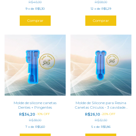
R$45,00
R$58,00
9
x
de
R$5,30
12
x
de
R$5,29
Molde de silicone canetas
Molde de Silicone para Resina
Dentes + Pingentes
Canetas Círculos - 3 cavidades
(16 cm)
R$34,20
-
10
%
OFF
R$26,10
-
20
%
OFF
R$38,00
R$32,50
7
x
de
R$5,60
5
x
de
R$5,86