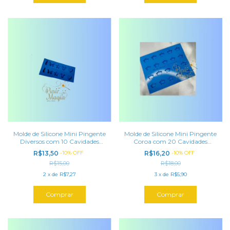
Molde de Silicone Mini Pingente
Molde de Silicone Mini Pingente
Diversos com 10 Cavidades
Coroa com 20 Cavidades
(2mm) para Tampa de Caneta
(2mm) para Tampa de Caneta
R$13,50
-
10
%
OFF
R$16,20
-
10
%
OFF
R$15,00
R$18,00
2
x
de
R$7,27
3
x
de
R$5,90