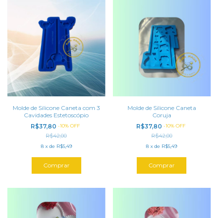
Molde de Silicone Caneta com 3
Molde de Silicone Caneta
Cavidades Estetoscópio
Coruja
R$37,80
-
10
%
OFF
R$37,80
-
10
%
OFF
R$42,00
R$42,00
8
x
de
R$5,49
8
x
de
R$5,49