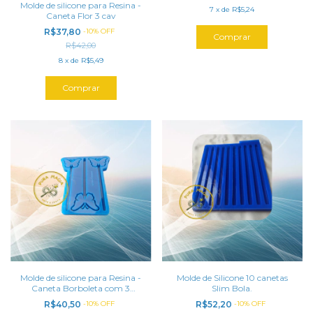
Molde de silicone para Resina -
7
x
de
R$5,24
Caneta Flor 3 cav
R$37,80
-
10
%
OFF
R$42,00
8
x
de
R$5,49
Molde de silicone para Resina -
Molde de Silicone 10 canetas
Caneta Borboleta com 3
Slim Bola.
Cavidades
R$40,50
-
10
%
OFF
R$52,20
-
10
%
OFF