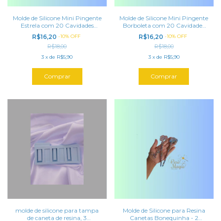
Molde de Silicone Mini Pingente
Molde de Silicone Mini Pingente
Estrela com 20 Cavidades
Borboleta com 20 Cavidades
(2mm) para Tampa de Caneta
(2mm) para Tampa de Caneta
R$16,20
-
10
%
OFF
R$16,20
-
10
%
OFF
R$18,00
R$18,00
3
x
de
R$5,90
3
x
de
R$5,90
molde de silicone para tampa
Molde de Silicone para Resina
de caneta de resina, 3
Canetas Bonequinha - 2