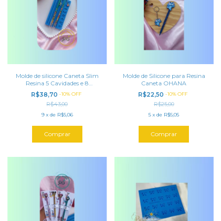
Molde de silicone Caneta Slim
Molde de Silicone para Resina
Resina 5 Cavidades e 8
Caneta OHANA
Pingentes
R$38,70
-
10
%
OFF
R$22,50
-
10
%
OFF
R$43,00
R$25,00
9
x
de
R$5,06
5
x
de
R$5,05