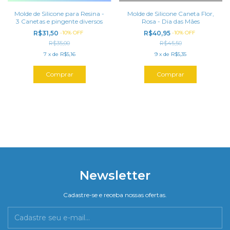
Molde de Silicone para Resina -
Molde de Silicone Caneta Flor,
3 Canetas e pingente diversos
Rosa - Dia das Mães
R$31,50
-
10
%
OFF
R$40,95
-
10
%
OFF
R$35,00
R$45,50
7
x
de
R$5,16
9
x
de
R$5,35
Newsletter
Cadastre-se e receba nossas ofertas.