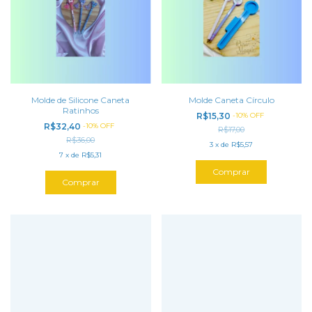
Molde de Silicone Caneta
Molde Caneta Círculo
Ratinhos
R$15,30
-
10
%
OFF
R$32,40
-
10
%
OFF
R$17,00
R$36,00
3
x
de
R$5,57
7
x
de
R$5,31