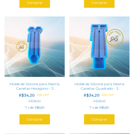
Molde de Silicone para Resina
Molde de Silicone para Resina
Canetas Hexágono - 3
Canetas Quadrado - 3
cavidades (16 cm)
cavidades (16 cm)
R$34,20
-
10
%
OFF
R$34,20
-
10
%
OFF
R$38,00
R$38,00
7
x
de
R$5,60
7
x
de
R$5,60