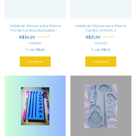
Molde de Silicone para Resina
Molde de Silicone para Resina
Trio de Canetas Borboleta - 3
Caneta OHANA 2
cavidades (15,5 cm)(largura:
R$34,20
-
10
%
OFF
R$31,50
-
10
%
OFF
0,8cm)
R$38,00
R$35,00
7
x
de
R$5,60
7
x
de
R$5,16