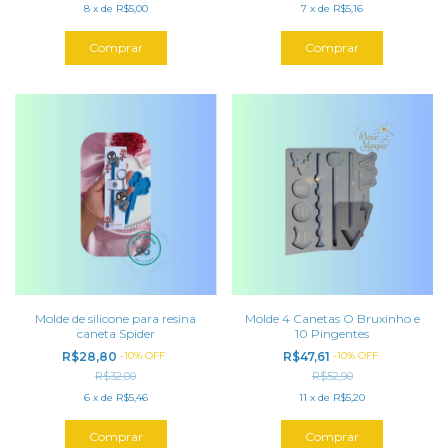
8
x
de
R$5,00
7
x
de
R$5,16
Molde de silicone para resina
Molde 4 Canetas O Bruxinho e
caneta Spider
10 Pingentes
R$28,80
-
10
%
OFF
R$47,61
-
10
%
OFF
R$32,00
R$52,90
6
x
de
R$5,46
11
x
de
R$5,20