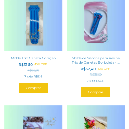
Molde Trio Caneta Coração
Molde de Silicone para Resina
Trio de Canetas Borboleta - 3
R$31,50
-
10
%
OFF
cavidades
R$32,40
-
10
%
OFF
R$35,00
R$36,00
7
x
de
R$5,16
7
x
de
R$5,31