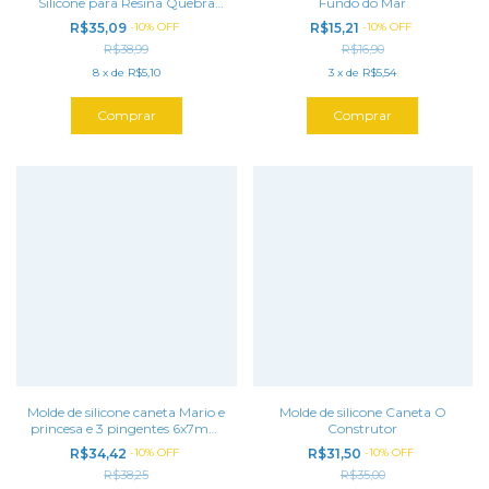
Silicone para Resina Quebra
Fundo do Mar
Cabeça Símbolos Caneta
R$35,09
-
10
%
OFF
R$15,21
-
10
%
OFF
Outubro Rosa, Novembro
R$38,99
R$16,90
Azul, Setembro Amarelo
8
x
de
R$5,10
3
x
de
R$5,54
Molde de silicone caneta Mario e
Molde de silicone Caneta O
princesa e 3 pingentes 6x7mm
Construtor
para resina, epoxi e poliester.
R$34,42
-
10
%
OFF
R$31,50
-
10
%
OFF
R$38,25
R$35,00