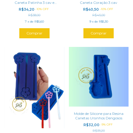
Caneta Patinha 3 cav e
Caneta Coração 3 cav
Pingentes
R$34,20
-
10
%
OFF
R$40,50
-
10
%
OFF
R$38,00
R$45,00
7
x
de
R$5,60
9
x
de
R$5,30
Molde de Silicone para Resina
Canetas Ursinhos Dengosos
R$32,00
-
9
%
OFF
R$35,20