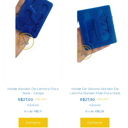
Molde Abridor De Latinha Para
Molde De Silicone Abridor De
Nails - Cereja
Latinha Barber Pole Para Nails
R$27,00
-
10
%
OFF
R$27,90
-
10
%
OFF
R$30,00
R$31,00
6
x
de
R$5,11
6
x
de
R$5,28