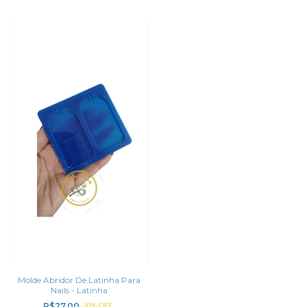
Molde Abridor De Latinha Para
Nails - Latinha
R$27,00
-
10
%
OFF