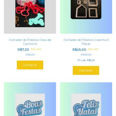
Cortador de Plástico Osso de
Cortador de Plástico Casinha 5
Cachorro
Peças
R$7,20
-
10
%
OFF
R$45,00
-
10
%
OFF
R$8,00
R$50,00
10
x
de
R$5,34