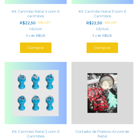
Kit Carimbo Natal 4 com 6
Kit Carimbo Natal 3 com 6
carimbos
Carimbos
R$22,50
-
10
%
OFF
R$22,50
-
10
%
OFF
R$25,00
R$25,00
5
x
de
R$5,05
5
x
de
R$5,05
Kit Carimbo Natal 2 com 6
Cortador de Plástico Arvore de
Carimbos
Natal