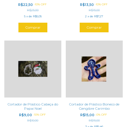
R$22,50
-
10
%
OFF
R$13,50
-
10
%
OFF
R$25,00
R$15,00
5
x
de
R$5,05
2
x
de
R$7,27
Cortador de Plástico Cabeça do
Cortador de Plástico Boneco de
Papai Noel
Gengibre Carimbo
R$9,00
-
10
%
OFF
R$15,00
-
0
%
OFF
R$10,00
R$15,00
3
x
de
R$5,46