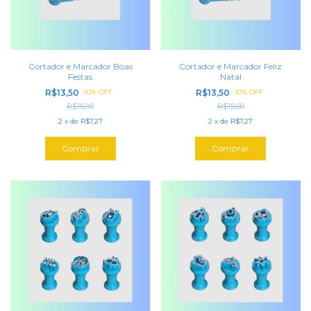
Cortador e Marcador Boas
Cortador e Marcador Feliz
Festas
Natal
R$13,50
-
10
%
OFF
R$13,50
-
10
%
OFF
R$15,00
R$15,00
2
x
de
R$7,27
2
x
de
R$7,27