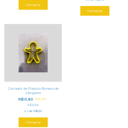
Cortador de Plástico Boneco de
Gengibre
R$10,80
-
10
%
OFF
R$12,00
2
x
de
R$5,81